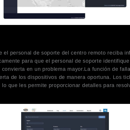
e el personal de soporte del centro remoto reciba i
camente para que el personal de soporte identifique
e convierta en un problema mayor.La función de fall
lerta de los dispositivos de manera oportuna. Los t
, lo que les permite proporcionar detalles para reso