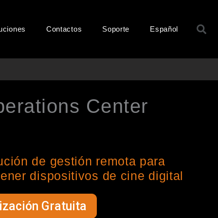
B
uciones
Contactos
Soporte
Español
erations Center
ción de gestión remota para
ner dispositivos de cine digital
zación Gratuita