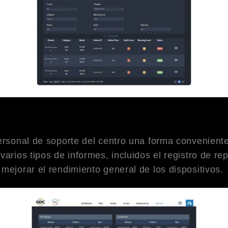
ersonal de soporte del centro una forma conveniente 
arios tipos de informes, incluidos el registro de rep
mejorar el rendimiento general de los dispositivos.