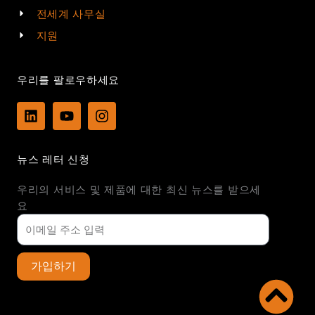
전세계 사무실
지원
우리를 팔로우하세요
L
Y
I
i
o
n
n
u
s
k
t
t
뉴스 레터 신청
e
u
a
d
b
g
우리의 서비스 및 제품에 대한 최신 뉴스를 받으세
i
e
r
n
a
요
m
가입하기