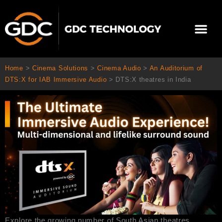
콘
텐
Me
츠
로
회사 소개
문의하기
건
너
Home
>
Cinema Solutions
>
Cinema Audio
>
An Auditorium of
뛰
DTS:X for IAB Immersive Audio
>
DTS:X theatres in India
기
Explore the growing number of South Asian theatres