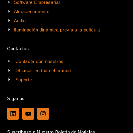
Software Empresarial
Almacenamiento
Audio
Iluminación dinámica previa a la película
Contactos
Contacta con nosotros
Oficinas en todo el mundo
Soporte
Síganos
L
Y
I
i
o
n
n
u
s
k
t
t
Suscríbase a Nuestro Boletín de Noticias