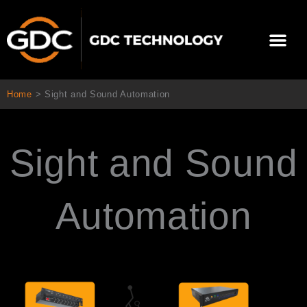
内
容
メ
を
ニ
ス
当社について
ニュース
ソリューション
サポート
ュ
キ
ー
ッ
Home
>
Sight and Sound Automation
プ
Sight and Sound
Automation