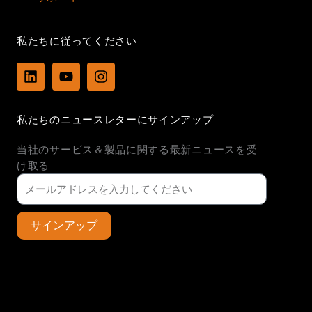
私たちに従ってください
L
Y
I
i
o
n
n
u
s
k
t
t
私たちのニュースレターにサインアップ
e
u
a
d
b
g
当社のサービス＆製品に関する最新ニュースを受
i
e
r
n
a
け取る
m
サインアップ