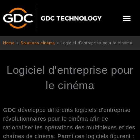
Aller
au
Me
contenu
À propos de nous
Solutions cinéma
Contactez-nous
Home
>
Solutions cinéma
>
Logiciel d’entreprise pour le cinéma
Logiciel d'entreprise pour
le cinéma
GDC développe différents logiciels d’entreprise
révolutionnaires pour le cinéma afin de
rationaliser les opérations des multiplexes et des
chaînes de cinéma. Parmi ces logiciels figurent :