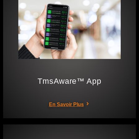
TmsAware™ App
En Savoir Plus