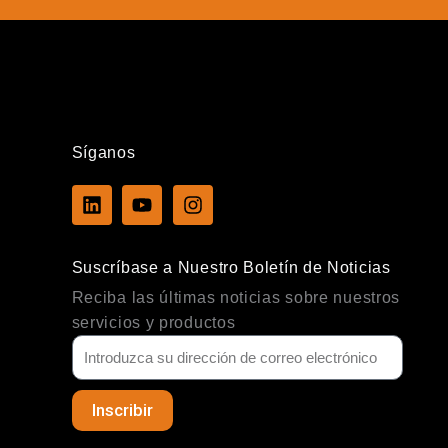
Síganos
L
Y
I
i
o
n
n
u
s
k
t
t
Suscríbase a Nuestro Boletín de Noticias
e
u
a
d
b
g
Reciba las últimas noticias sobre nuestros
i
e
r
servicios y productos
n
a
m
Inscribir