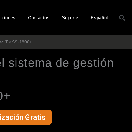
B
uciones
Contactos
Soporte
Español
Cine TMSS-1800+
l sistema de gestión
0+
zación Gratis