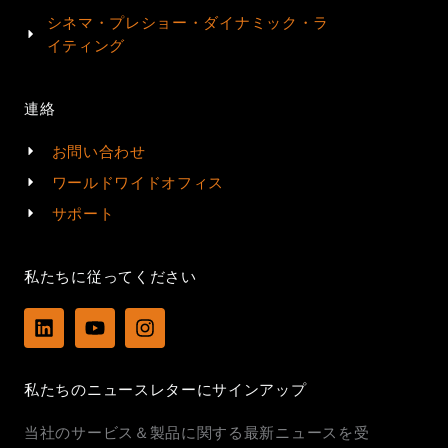
シネマ・プレショー・ダイナミック・ラ
イティング
連絡
お問い合わせ
ワールドワイドオフィス
サポート
私たちに従ってください
L
Y
I
i
o
n
n
u
s
k
t
t
私たちのニュースレターにサインアップ
e
u
a
d
b
g
当社のサービス＆製品に関する最新ニュースを受
i
e
r