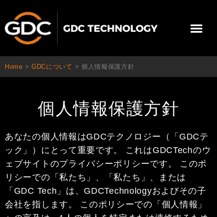
内
容
メ
を
ニ
ス
当社について
ニュース
ソリューション
サポート
ュ
キ
ー
ッ
Home
>
GDCについて
>
個人情報保護方針
プ
個人情報保護方針
あなたの個人情報はGDCテクノロジー（「GDCテ
ック」）にとって重要です。 これはGDCTechのウ
ェブサイトのプライバシーポリシーです。 このポ
リシーでの「私たち」、「私たち」、または
「GDC Tech」は、GDCTechnologyおよびその子
会社を指します。 このポリシーでの「個人情報」