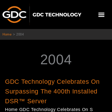
内
容
メ
を
ニ
ス
当社について
ニュース
ソリューション
サポート
ュ
キ
ー
ッ
Home
>
2004
プ
2004
ペ
ペ
GDC Technology Celebrates On
ー
ー
Surpassing The 400th Installed
ジ
ジ
DSR™ Server
Home GDC Technology Celebrates On S