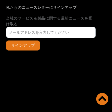
k
t
t
私たちのニュースレターにサインアップ
e
u
a
d
b
g
当社のサービス＆製品に関する最新ニュースを受
i
e
r
n
a
け取る
m
サインアップ