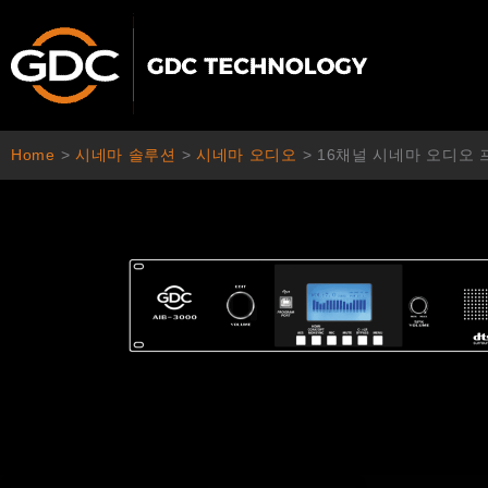
콘
텐
츠
로
건
너
Home
>
시네마 솔루션
>
시네마 오디오
>
16채널 시네마 오디오 프
뛰
기