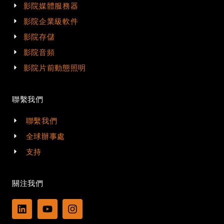
影院媒體服務器
影院企業級軟件
影院存儲
影院音頻
影院片前動態照明
聯繫我們
聯繫我們
全球辦事處
支持
關注我們
L
Y
I
i
o
n
n
u
s