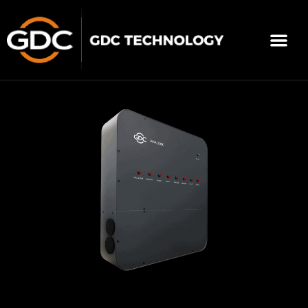
跳
至
選
主
單
要
關於我們
影院方案
聯繫我們
繁體中文
內
容