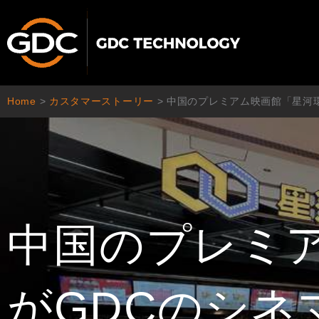
内
容
を
ス
キ
ッ
Home
>
カスタマーストーリー
>
中国のプレミアム映画館「星河環
プ
中国のプレミ
がGDCのシネ