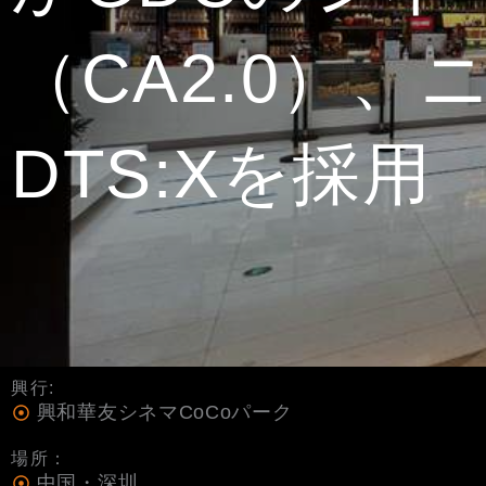
（CA2.0）
DTS:Xを採用
興行:
興和華友シネマCoCoパーク
場所：
中国・深圳