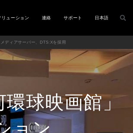
ソリューション
連絡
サポート
日本語
メディアサーバー、DTS:Xを採用
河環球映画館」
ション