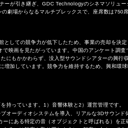
ーが引き継ぎ、GDC Technologyのシネマソ
ーンの劇場からなるマルチプレックスで、座席数は750
の運営後、映画館としての競争力が低下したため、事業の売
オで映画を見たがっています。中国のアンケート調査
小したにもかかわらず、没入型サウンドシアターの興行
は8.4%に増加しています。競争力を維持するため、興
を持っています。1）音響体験と2）運営管理です。
ーシブオーディオシステムを導入、リアルな3Dサウン
カーにある特定の音（オブジェクトと呼ばれる）を正