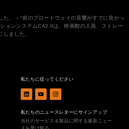
た。 – “前のブロードウェイの音響がすでに良かっ
ーションシステムCA2.0は、映画館の人員、ストレー
にしました。
私たちに従ってください
L
Y
I
i
o
n
n
u
s
k
t
t
私たちのニュースレターにサインアップ
e
u
a
d
b
g
当社のサービス＆製品に関する最新ニュー
i
e
r
スを受け取る