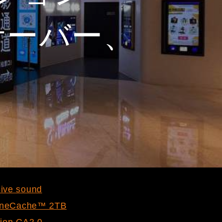
サーバー、
ive sound
ineCache™ 2TB