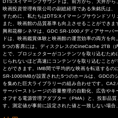
DTS:Xイマーシブサウンドは、前方から、天井か
映画投資管理有限公司の副総経理である朱銘氏は、
すために、私たちはDTS:Xイマーシブサウンドソ
また、映画館の品質基準も向上させることができま
興和花柳シネマは、GDC SR-1000メディアサーバー
ドは、映画鑑賞体験と映画館の運営効率の両方を向
5つの客席には、ディスクレスのCineCache 2T
とで、プロジェクターがコンテンツを取り込むために無駄
じられないほど高速にコンテンツを取り込むことがで
とができます。IMB間で平均的な映画を転送するの
SR-1000IMBが設置された5つのホールは、G
を集めた巨大ライブラリーの組み合わせです。CA2
サーバーストレージの容量整理の自動化、広告やキ
オフする電源管理アダプター（PMA）と、投影品
す。測定値が事前に設定された値と一致しない場合