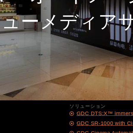
、ニューメディア
ソリューション
GDC DTS:X™ immers
GDC SR-1000 with C