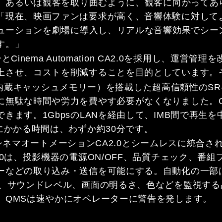
ら、あるいは観客を取り囲むように、観客に向かって
「現在、映画ファンは要求が高く、音響体験に対して
リューションを劇場に導入し、リアルな音響効果でシ
す。」
とCinema Automation CA2.0を採用し、
上させ、コストを削減することを目的としています。
B（内蔵キャッシュメモリー）を搭載した超高信頼性のSR-
な時間や労力を費やす必要がなくなりました。CineCa
きます。1GbpsのLANを経由して、IMB間で再生
にかかる時間は、わずか約30分です。
DCのシネマオートメーションCA2.0とシームレスに統
.0は、投影機器の電源ON/OFF、品質チェック、番
ーなどの取り込み・送信を可能にする。自動化の一部
質、サウンドレベル、画面の明るさ、色などを監視する
、QMSは速やかにオペレーターに警告を発します。