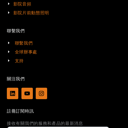
影院音頻
影院片前動態照明
聯繫我們
聯繫我們
全球辦事處
支持
關注我們
L
Y
I
i
o
n
n
u
s
k
t
t
註冊訂閱時訊
e
u
a
d
b
g
接收有關我們的服務和產品的最新消息
i
e
r