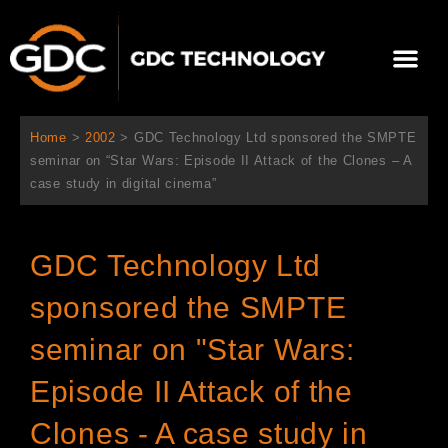
内
容
メ
を
ニ
ス
当社について
ニュース
ソリューション
サポート
ュ
キ
ー
ッ
Home
>
2002
>
GDC Technology Ltd sponsored the SMPTE
プ
seminar on “Star Wars: Episode II Attack of the Clones – A
case study in digital cinema”
GDC Technology Ltd
sponsored the SMPTE
seminar on "Star Wars:
Episode II Attack of the
Clones - A case study in