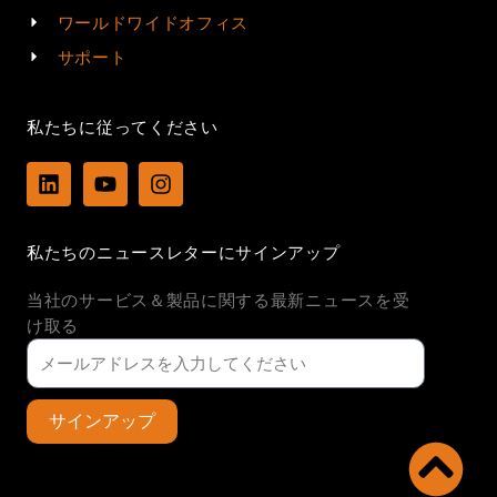
ワールドワイドオフィス
サポート
私たちに従ってください
L
Y
I
i
o
n
n
u
s
k
t
t
私たちのニュースレターにサインアップ
e
u
a
d
b
g
当社のサービス＆製品に関する最新ニュースを受
i
e
r
n
a
け取る
m
サインアップ