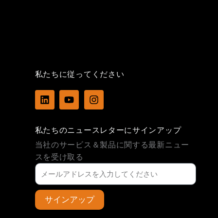
私たちに従ってください
L
Y
I
i
o
n
n
u
s
k
t
t
私たちのニュースレターにサインアップ
e
u
a
d
b
g
当社のサービス＆製品に関する最新ニュー
i
e
r
スを受け取る
n
a
m
サインアップ