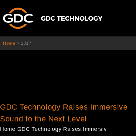
内
容
を
ス
キ
ッ
Home
>
2017
プ
GDC Technology Raises Immersive
Sound to the Next Level
Home GDC Technology Raises Immersiv