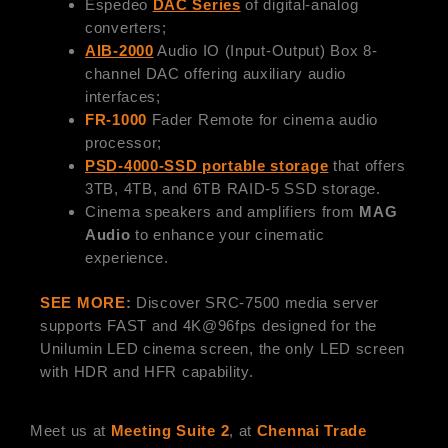
Espedeo
DAC Series
of digital-analog
converters;
AIB-2000
Audio IO (Input-Output) Box 8-
channel DAC offering auxiliary audio
interfaces;
FR-1000
Fader Remote for cinema audio
processor;
PSD-4000-SSD portable storage
that offers
3TB, 4TB, and 6TB RAID-5 SSD storage.
Cinema speakers and amplifiers from
MAG
Audio
to enhance your cinematic
experience.
SEE MORE
:
Discover SRC-7500 media server
supports FAST and 4K@96fps designed for the
Unilumin LED cinema screen, the only LED screen
with HDR and HFR capability.
Meet us at
Meeting Suite 2
, at
Chennai Trade