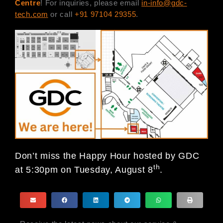
Centre
! For inquiries, please email
in-info@gdc-
tech.com
or call
+91 97104 29355
.
Don’t miss the Happy Hour hosted by GDC
th
at 5:30pm on Tuesday, August 8
.