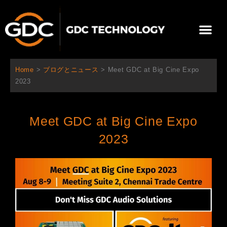
内
容
メ
を
ニ
ス
当社について
ニュース
ソリューション
サポート
ュ
キ
ー
ッ
Home
>
ブログとニュース
>
Meet GDC at Big Cine Expo
プ
2023
Meet GDC at Big Cine Expo
2023