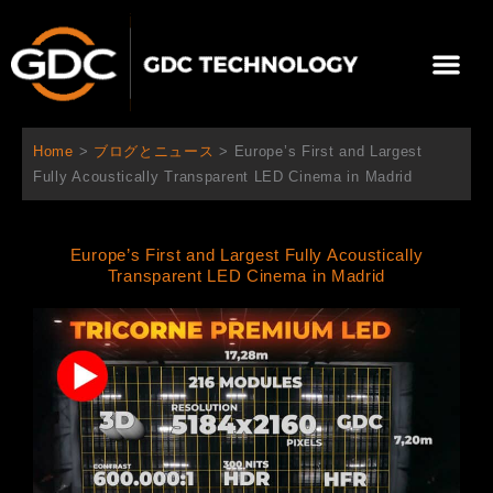
内
容
メ
を
ニ
ス
当社について
ニュース
ソリューション
サポート
ュ
キ
ー
ッ
Home
>
ブログとニュース
>
Europe’s First and Largest
プ
Fully Acoustically Transparent LED Cinema in Madrid
Europe’s First and Largest Fully Acoustically
Transparent LED Cinema in Madrid