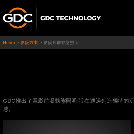
跳
至
主
要
內
容
Home
>
影院方案
>
影院片前動態照明
GDC推出了電影前場動態照明,旨在通過創造獨特的沉
感。