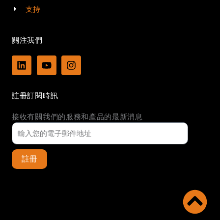
支持
關注我們
L
Y
I
i
o
n
n
u
s
k
t
t
註冊訂閱時訊
e
u
a
d
b
g
接收有關我們的服務和產品的最新消息
i
e
r
n
a
m
註冊