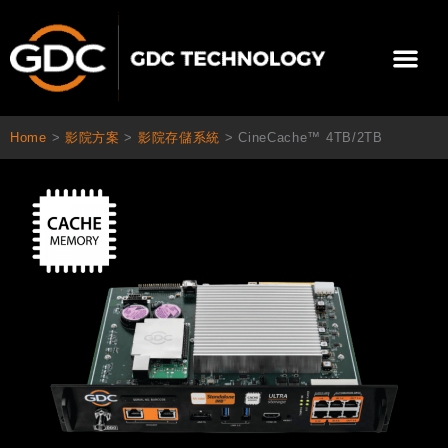
跳
至
選
主
單
要
關於我們
影院方案
聯繫我們
繁體中文
內
容
Home
>
影院方案
>
影院存儲系統
>
CineCache™ 4TB/2TB