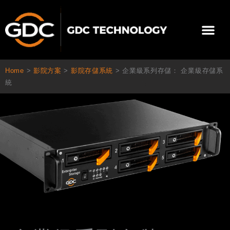
跳
至
選
主
單
要
關於我們
影院方案
聯繫我們
繁體中文
內
容
Home
>
影院方案
>
影院存儲系統
>
企業級系列存儲： 企業級存儲系
統