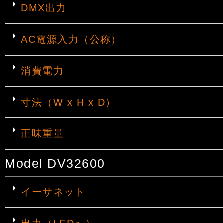
DMX出力
AC電源入力（公称）
消費電力
寸法（W x H x D）
正味重量
Model DV32600
イーサネット
出力（LEDへ）