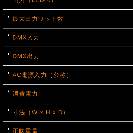
最大出力ワット数
DMX入力
DMX出力
AC電源入力（公称）
消費電力
寸法（W x H x D）
正味重量