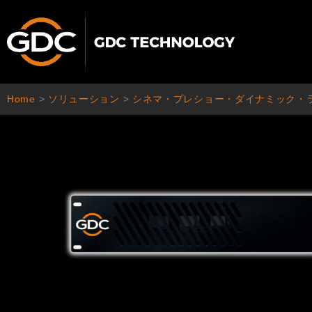
内
容
を
ス
キ
ッ
Home
>
ソリューション
>
シネマ・プレショー・ダイナミック・
プ