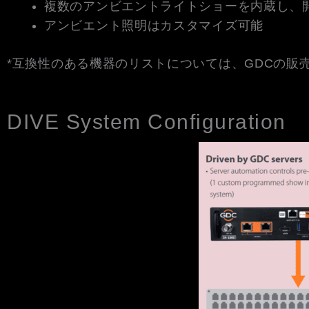
複数のアンビエントライトショーを内蔵し、
アンビエント照明はカスタマイズ可能
*互換性のある機器のリストについては、GDCの販
DIVE System Configuration