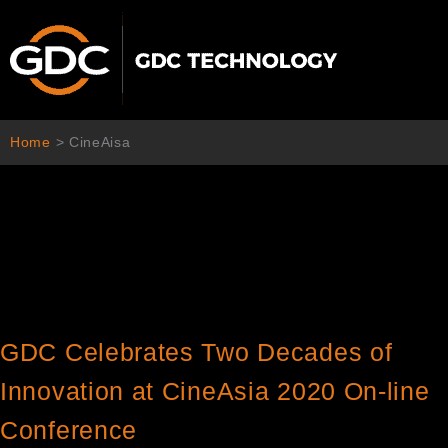
콘
텐
츠
로
건
너
Home
>
CineAisa
뛰
기
GDC Celebrates Two Decades of
Innovation at CineAsia 2020 On-line
Conference