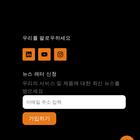
우리를 팔로우하세요
L
Y
I
i
o
n
n
u
s
k
t
t
뉴스 레터 신청
e
u
a
d
b
g
우리의 서비스 및 제품에 대한 최신 뉴스를
i
e
r
받으세요
n
a
m
가입하기