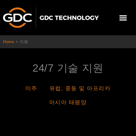
콘
텐
Me
츠
로
회사 소개
문의하기
건
너
Home
>
지원
뛰
기
24/7 기술 지원
미주
유럽, 중동 및 아프리카
아시아 태평양