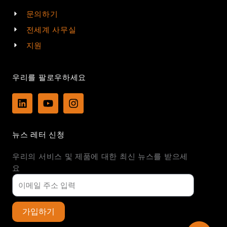
문의하기
전세계 사무실
지원
우리를 팔로우하세요
L
Y
I
i
o
n
n
u
s
k
t
t
뉴스 레터 신청
e
u
a
d
b
g
우리의 서비스 및 제품에 대한 최신 뉴스를 받으세
i
e
r
n
a
요
m
가입하기