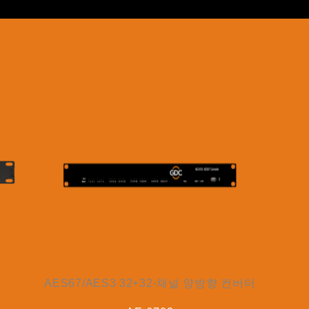
AES67/AES3 32+32-채널 양방향 컨버터