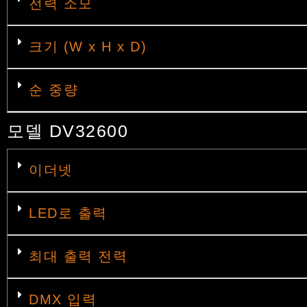
전력 소모
크기 (W x H x D)
순 중량
모델 DV32600
이더넷
LED로 출력
최대 출력 전력
DMX 입력