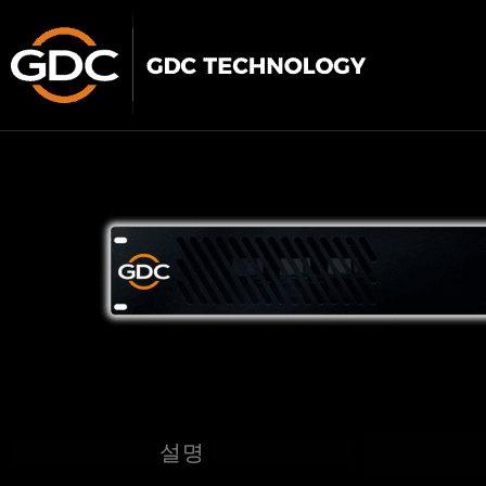
콘
텐
츠
로
건
너
뛰
기
설명