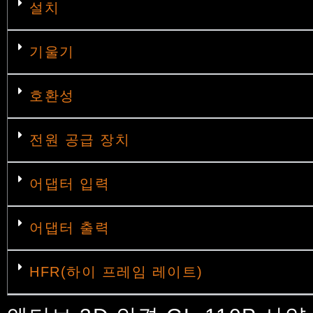
설치
기울기
호환성
전원 공급 장치
어댑터 입력
어댑터 출력
HFR(하이 프레임 레이트)