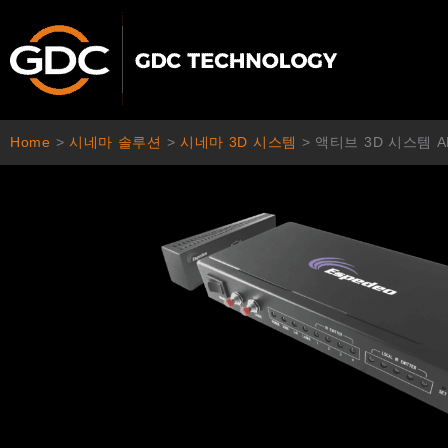
콘
텐
츠
로
건
너
Home
>
시네마 솔루션
>
시네마 3D 시스템
>
액티브 3D 시스템 AL
뛰
기