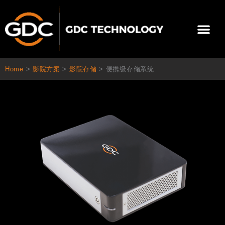
跳
至
Me
内
容
关于我们
影院方案
联系我们
简体中文
Home
>
影院方案
>
影院存储
>
便携级存储系统